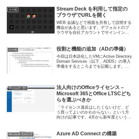
な」ということで話のレベルを下げた...
Stream Deck を利用して指定の
その他
ブラウザでURLを開く
WEB 会議などで画面を共有して説明する
機会があると思います。デフォルトのブ
ラウザを自社アカウントでサインインし
た Edge にして、説明の際に自社のプロ
ファイルを使わないように Chrome を開
くという運用をしている方は結構多いと
役割と機能の追加（ADの準備）
その他
思いま...
今回は日本語化したVMにActive Directory
Domain Services（以下、ADDS）の導入
準備をするところまでを記載します。す
べての画面は2023年4月24日時点の情報
となります。注意事項全体のシナリオと
してはAD＋A...
法人向けのOfficeライセンス –
Microsoft 365
Microsoft 365とOffice LTSCどち
らを選ぶべきか
「ライセンス違反はしたくないけど、ど
う買ってよいのかわからない」という方
向けの記事です。4月から新年度という会
社が多いため、この時期はライセンス周
りの相談が非常に多くなります。その中
でもOffice（Word/Excel/PowerPoin...
Azure AD Connect の構築
Microsoft Entra ID