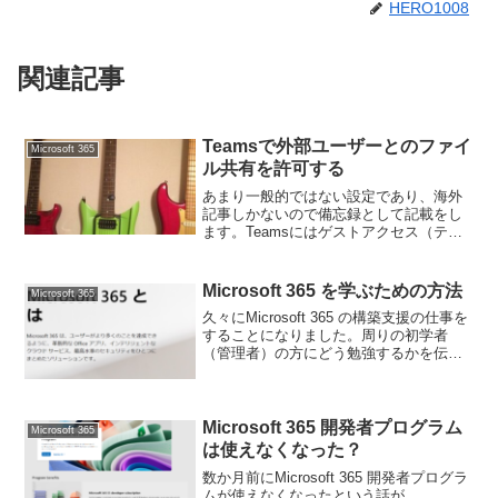
HERO1008
関連記事
Teamsで外部ユーザーとのファイ
Microsoft 365
ル共有を許可する
あまり一般的ではない設定であり、海外
記事しかないので備忘録として記載をし
ます。Teamsにはゲストアクセス（テナ
ントに招待するB2Bのこと）と外部アク
セス（ゲストと違いテナントに招待不
要）の2つがあります。外部アクセスはセ
Microsoft 365 を学ぶための方法
Microsoft 365
キュリティの観点か...
久々にMicrosoft 365 の構築支援の仕事を
することになりました。周りの初学者
（管理者）の方にどう勉強するかを伝え
る機会も増えるのもあり、以前からよく
聞かれることを現時点の情報でまとめて
みます。少しでも参考になったら
X（Twitt...
Microsoft 365 開発者プログラム
Microsoft 365
は使えなくなった？
数か月前にMicrosoft 365 開発者プログラ
ムが使えなくなったという話が