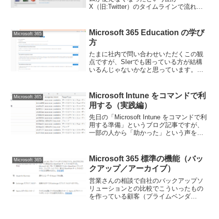
X（旧:Twitter）のタイムラインで流れて
いました。最近になって Microsoft の
MVPの方が「Visual Studioのライセンス
が無いとM3...
Microsoft 365 Education の学び
Microsoft 365
方
たまに社内で問い合わせいただくこの観
点ですが、SIerでも困っている方が結構
いるんじゃないかなと思っています。雑
学として興味を持つ方もいると思うので
一般的な観点でまとめてみます。SIerや
ISVなどの方をターゲットにした記事で
Microsoft Intune をコマンドで利
Microsoft 365
す。実利用者へ...
用する（実践編）
先日の「Microsoft Intune をコマンドで利
用する準備」というブログ記事ですが、
一部の人から「助かった」という声をい
ただいて嬉しい限りなのですが、一方で
「何に使うのかわからん」という声もい
ただきました。前回は接続するところの
Microsoft 365 標準の機能（バッ
Microsoft 365
ポイ...
クアップ／アーカイブ）
営業さんの相談で自社のバックアップソ
リューションとの比較でこういったもの
を作っている顧客（プライムベンダ
ー？）がいるので、資料の認識合わせを
させてくれないかと言われたのをキッカ