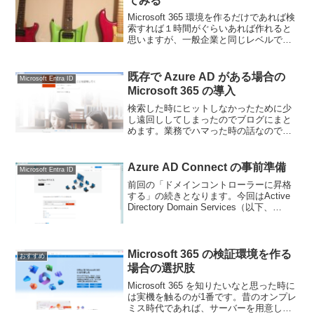
てみる
Microsoft 365 環境を作るだけであれば検
索すれば１時間がぐらいあれば作れると
思いますが、一般企業と同じレベルで作
るとなるとそれ以外の環境もある程度必
要になります。過去にブログでまとめて
いるのですが、流れ（ストーリー）がわ
既存で Azure AD がある場合の
Microsoft Entra ID
からない...
Microsoft 365 の導入
検索した時にヒットしなかったために少
し遠回ししてしまったのでブログにまと
めます。業務でハマった時の話なのでキ
ャプチャー画面少なめですが文章がある
だけでも気付きになると思うので記載し
ていきます。Azure AD上で登録している
Azure AD Connect の事前準備
Microsoft Entra ID
ドメインを使って...
前回の「ドメインコントローラーに昇格
する」の続きとなります。今回はActive
Directory Domain Services（以下、
ADDS）の設定変更などを行います。す
べての画面は2023年4月24日時点の情報
となります。注意事項全...
Microsoft 365 の検証環境を作る
おすすめ
場合の選択肢
Microsoft 365 を知りたいなと思った時に
は実機を触るのが1番です。昔のオンプレ
ミス時代であれば、サーバーを用意して