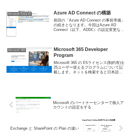
OSをインストールして、各種機能をイン
ストールして設定して、、、（以下略）
環境設備から使えるようにするまでにす
Azure AD Connect の構築
Microsoft Entra ID
ごい...
前回の「Azure AD Connect の事前準備」
の続きとなります。今回はAzure AD
Connect（以下、ADDC）の設定変更など
を行います。すべての画面は2023年4月
24日時点の情報となります。注意事項全
体のシナリオとしては...
Microsoft 365 Developer
Microsoft 365
Program
Microsoft 365 の E5ライセンス(制約有)を
25ユーザー使えるプログラムについて記
載します。ネットを検索すると日本語の
画面で説明しているケースがあります
が、2023年5月12日時点では日本語にす
ると該当画面がないためエラーとな...
Microsoft のパートナーセンターで個人ア
カウントの設定をする
Exchange と SharePoint の Plan の違い