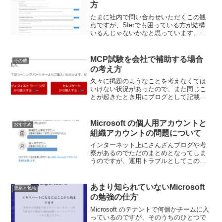
方
たまに社内で問い合わせいただくこの観
点ですが、SIerでも困っている方が結構
いるんじゃないかなと思っています。雑
学として興味を持つ方もいると思うので
一般的な観点でまとめてみます。SIerや
ISVなどの方をターゲットにした記事で
MCP試験を会社で補助する場合
その他
す。実利用者へ...
の考え方
久々に掲題のようなことを考えなくては
いけない状況があったので、また同じこ
とが起きたとき用にブログとして記載し
ます。個人の考えなので「こういう考え
もあるんだね」ぐらいの温かい目で見て
ください。MCP試験そのものの詳細は以
Microsoft の個人用アカウントと
おすすめ
前に下記のような記事を...
組織アカウントの問題について
インターネット上にさんざんブログや考
察があるのでただのまとめとなってしま
うのですが、運用トラブルとしてこの観
点はいまだに聞くので記載します。具体
的には Teams の招待などの Microsoft
Entra B2B コラボレーションの際に...
あまり知られていないMicrosoft
資格と勉強
の勉強の仕方
Microsoft のテナントで何個かチームに入
っているのですが、そのうちのひとつで