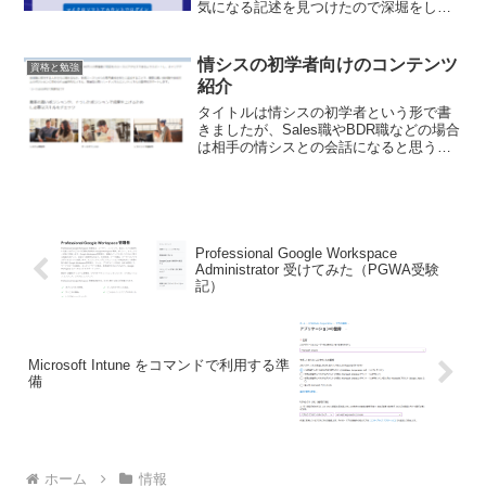
気になる記述を見つけたので深堀をして
みました。結果としてWindows Serverや
IntuneやAutopilotなど特定の分野であれば
営業職や初学者向...
情シスの初学者向けのコンテンツ
資格と勉強
紹介
タイトルは情シスの初学者という形で書
きましたが、Sales職やBDR職などの場合
は相手の情シスとの会話になると思うの
で相手を知るという意味ではこのあたり
の概要の理解ができると業務に役立つと
思います。引継で事前に理解しておいて
ほしいことをまと...
Professional Google Workspace
Administrator 受けてみた（PGWA受験
記）
Microsoft Intune をコマンドで利用する準
備
ホーム
情報