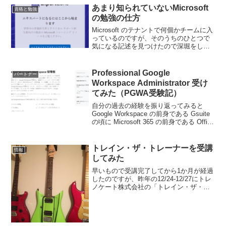
これは Azure AD Pre...
あまり知られていないMicrosoft
資格と勉強
の勉強の仕方
Microsoft のテナントで何個かチームに入
っているのですが、そのうちのひとつで
気になる記述を見つけたので深堀をして
みました。結果としてWindows Serverや
IntuneやAutopilotなど特定の分野であれば
営業職や初学者向...
Professional Google
パートナー
Workspace Administrator 受け
てみた（PGWA受験記）
自分の過去の経験を振り返ってみると
Google Workspace の前身である Gsuite
の頃に Microsoft 365 の前身である Office
365 と２本柱で代理店として販売&デリバ
リーしていたという経験が10年ぐらい...
トレイン・ザ・トレーナーを受講
情報
してみた
早いもので受講完了してから1か月が経過
したのですが、昨年の12/24-12/27にトレ
ノケート株式会社の「トレイン・ザ・ト
レーナー」という研修講師養成講座を受
けてきました。私はもともと情シスをし
ており、新入社員研修や中途社員研修と
いったもの...