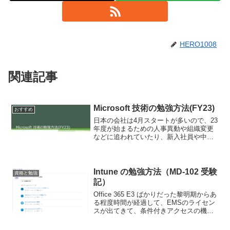
HERO1008
関連記事
Microsoft 技術の勉強方法(FY23)
おすすめ
日本の会社は4月スタートが多いので、23
年度が始まるための人事異動や組織変更
などに追われていたり、新入社員や中途
社員の対応でお忙しい方も多いかと思い
ます。過去に新入社員研修や中途社員研
修などの場面で話してきた内容ですが、
情シスの方に話したと...
Intune の勉強方法（MD-102 受験
資格と勉強
記）
Office 365 E3 ばかりだった黎明期からあ
る程度時間が経過して、EMSのライセン
スが出てきて、条件付きアクセスの機能
がある程度揃ったころから Intune のデリ
バリの話をよく聞くようになりました。