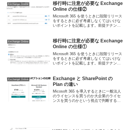
ゃない人向けに詳細の表示をクリックし
移行時に注意が必要な Exchange
Exchange Online
た場合の内容を記載します...
Online の仕様②
Microsoft 365 を使うときに段階リリース
をするときに必ず考慮しなくてはいけな
いポイントを記載します。前提テナント
に既存のシステムと同じドメインが設定
されている状況でMicrosoft 365 にメール
ボックスが存在するが、利用と...
移行時に注意が必要な Exchange
Exchange Online
Online の仕様①
Microsoft 365 を使うときに段階リリース
をするときに必ず考慮しなくてはいけな
いポイントを記載します。前提テナント
に既存のシステムと同じドメインが設定
されている状況で、既存のメールシステ
ムにＭＸレコードが向いているという状
Exchange と SharePoint の
Exchange Online
況の場合...
Plan の違い
Micosoft 365 を導入するときに一般法人
のライセンスを買うのか大企業のライセ
ンスを買うのかという視点で判断するこ
とが多いようですが、実際はもう少し深
堀しないとハマる点があったりします。
昔は公式資料でもわかりやすく書いてい
たのですが...