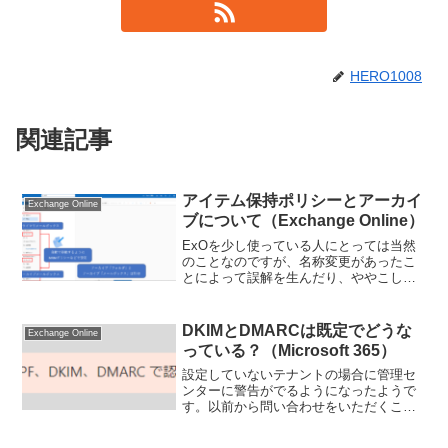
HERO1008
関連記事
アイテム保持ポリシーとアーカイ
Exchange Online
ブについて（Exchange Online）
ExOを少し使っている人にとっては当然
のことなのですが、名称変更があったこ
とによって誤解を生んだり、ややこしい
ために初学者の方や営業さんだとたまに
混乱して不思議な日本語で会話している
ケースがあるので簡単に整理します。利
DKIMとDMARCは既定でどうな
Exchange Online
用できるライセンスにつ...
っている？（Microsoft 365）
設定していないテナントの場合に管理セ
ンターに警告がでるようになったようで
す。以前から問い合わせをいただくこと
もあった部分なのでいい機会なのでまと
めようと思います。詳細の確認管理者じ