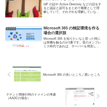
IdP の話や Active Directory などの話をす
ると認証と認可をまとめて概要として理
解していて、それぞれを理解していない
という方が意外と多くいます。結果とし
てベンダー側は「こいつわかっていない
な」ということで話のレベルを下げた...
Microsoft 365 の検証環境を作る
おすすめ
場合の選択肢
Microsoft 365 を知りたいなと思った時に
は実機を触るのが1番です。昔のオンプレ
ミス時代であれば、サーバーを用意して
OSをインストールして、各種機能をイン
ストールして設定して、、、（以下略）
環境設備から使えるようにするまでにす
ごい...
Microsoft 365 の良いところ／悪いところ
テナント間移行時のドメインの考慮
（AADCの場合）