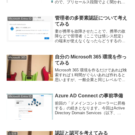
ので、プリセールス段階でよく聞かれる
ことを記載します。今回はドメインにつ
いて記載をしていきます。前提今回はテ
ナント間移行（テナント to テナント）の
管理者の多要素認証について考え
Microsoft Entra ID
話...
てみる
妻が携帯を故障させたことで、携帯の故
障などで管理者（ここでは情シス想定）
の端末が使えなくなったらどうするのが
よいのかというのが気になりました。技
術的にどうなっているのか仕様を知らな
い点が何個かあったので実機検証をして
自分の Microsoft 365 環境を作っ
Microsoft 365
みました。一般的な設定M...
てみる
Microsoft 365 環境を作るだけであれば検
索すれば１時間がぐらいあれば作れると
思いますが、一般企業と同じレベルで作
るとなるとそれ以外の環境もある程度必
要になります。過去にブログでまとめて
いるのですが、流れ（ストーリー）がわ
Azure AD Connect の事前準備
Microsoft Entra ID
からない...
前回の「ドメインコントローラーに昇格
する」の続きとなります。今回はActive
Directory Domain Services（以下、
ADDS）の設定変更などを行います。す
べての画面は2023年4月24日時点の情報
となります。注意事項全...
認証と認可を考えてみる
自習用