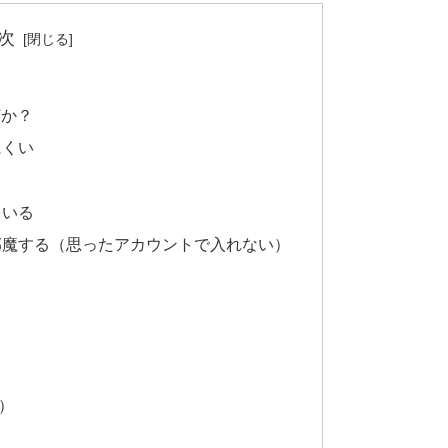
次
何か？
にくい
ている
邪魔する（思ったアカウントで入れない）
）